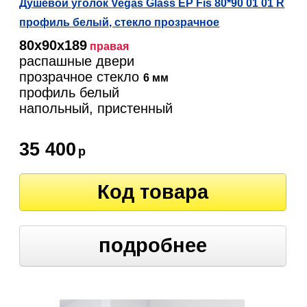
Душевой уголок Vegas Glass EP Fis 80*90 01 01 R
профиль белый, стекло прозрачное
80х90х189
правая
распашные двери
прозрачное стекло
6 мм
профиль белый
напольный, пристенный
35 400
р
Код товара
подробнее